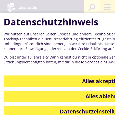
Kompetenzen
Qualitätsmanagement
Zertifikate
Teilnah
interser
Datenschutzhinweis
Wir nutzen auf unseren Seiten Cookies und andere Technologien,
Teilnahmebe
Tracking-Techniken die Benutzererfahrung effizienter zu gestalt
unbedingt erforderlich sind, benötigen wir Ihre Erlaubnis. Dies
können Ihre Einwilligung jederzeit von der Cookie-Erklärung au
Du bist unter 16 Jahre alt? Dann kannst du nicht in optionale Ser
interseroh+
Erziehungsberechtigten bitten, mit dir in diese Services einzuwil
Alles akzept
DSI
Alles able
Datenschutzeinstel
Teilnahmebescheinigung im Dualen System