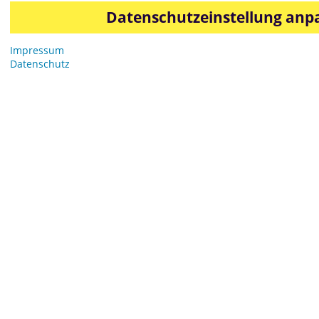
Datenschutzeinstellung anp
Impressum
Datenschutz
Menschen bei
Zeelandia: Torsten
Fachverkäufer im Außendienst