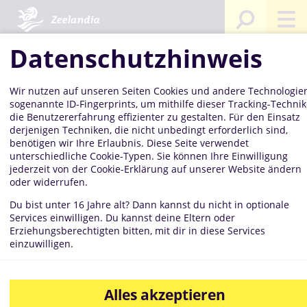
Startseite
Kompetenzen
Mediathek
Bilddatenbank
Bis
Ins
Sch
Datenschutzhinweis
Wir nutzen auf unseren Seiten Cookies und andere Technologien
Biskuit
sogenannte ID-Fingerprints, um mithilfe dieser Tracking-Techni
die Benutzererfahrung effizienter zu gestalten. Für den Einsatz
derjenigen Techniken, die nicht unbedingt erforderlich sind,
benötigen wir Ihre Erlaubnis. Diese Seite verwendet
unterschiedliche Cookie-Typen. Sie können Ihre Einwilligung
Instant
jederzeit von der Cookie-Erklärung auf unserer Website ändern
oder widerrufen.
Du bist unter 16 Jahre alt? Dann kannst du nicht in optionale
Services einwilligen. Du kannst deine Eltern oder
Schoko
Erziehungsberechtigten bitten, mit dir in diese Services
einzuwilligen.
Alles akzeptieren
Sortimentsbild