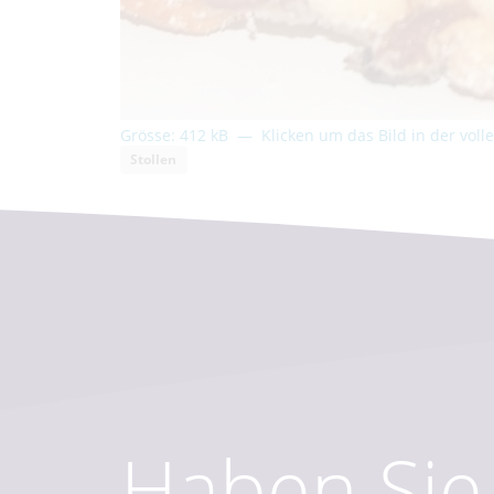
Grösse: 412 kB
—
Klicken um das Bild in der vol
Stollen
Haben Sie