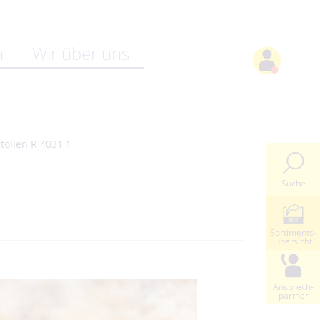
n
Wir über uns
tollen R 4031 1
Suche
Sortiments-
übersicht
Ansprech-
partner