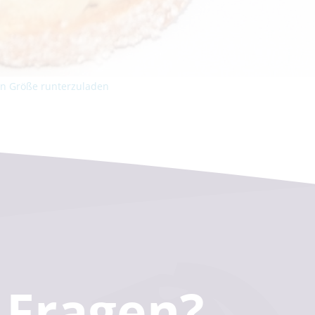
len Größe runterzuladen
Fragen?