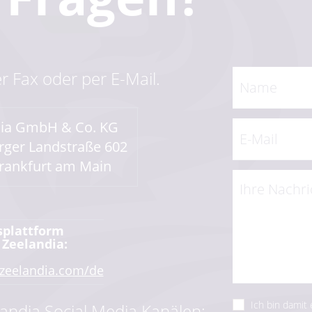
er Fax oder per E-Mail.
dia GmbH & Co. KG
ger Landstraße 602
rankfurt am Main
splattform
 Zeelandia:
.zeelandia.com/de
Ich bin damit
andia Social Media Kanälen: