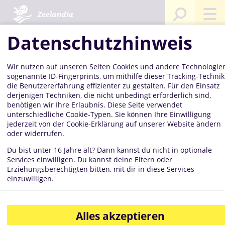
Startseite
Kompetenzen
Mediathek
Bilddatenbank
Ku
am
Stie
Datenschutzhinweis
Nat
M 3
Wir nutzen auf unseren Seiten Cookies und andere Technologien
sogenannte ID-Fingerprints, um mithilfe dieser Tracking-Techni
die Benutzererfahrung effizienter zu gestalten. Für den Einsatz
Kuchen am
derjenigen Techniken, die nicht unbedingt erforderlich sind,
benötigen wir Ihre Erlaubnis. Diese Seite verwendet
unterschiedliche Cookie-Typen. Sie können Ihre Einwilligung
jederzeit von der Cookie-Erklärung auf unserer Website ändern
oder widerrufen.
Stiel Natur M
Du bist unter 16 Jahre alt? Dann kannst du nicht in optionale
Services einwilligen. Du kannst deine Eltern oder
Erziehungsberechtigten bitten, mit dir in diese Services
einzuwilligen.
3629
Alles akzeptieren