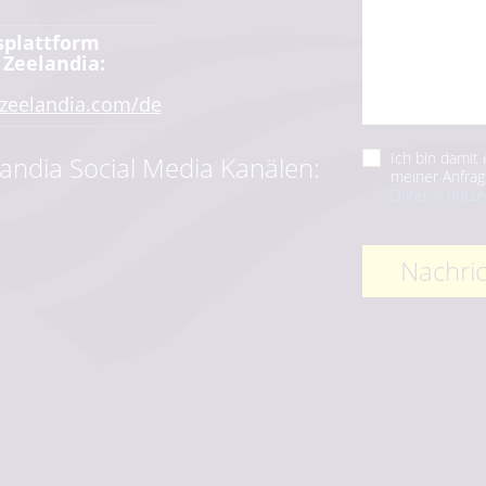
splattform
 Zeelandia:
.zeelandia.com/de
Ich bin damit
andia Social Media Kanälen:
meiner Anfrag
Datenschutze
Nachri