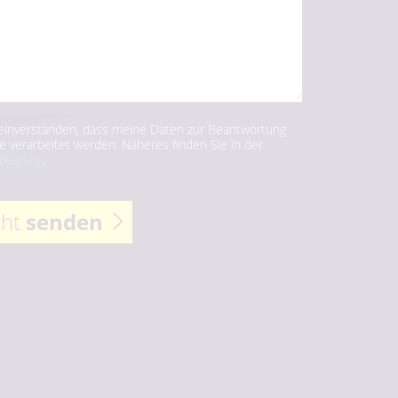
 einverstanden, dass meine Daten zur Beantwortung
e verarbeitet werden. Näheres finden Sie in der
rklärung
.
cht
senden