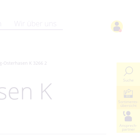
n
Wir über uns
g-Osterhasen K 3266 2
sen K
Suche
Sortiments-
übersicht
Ansprech-
partner