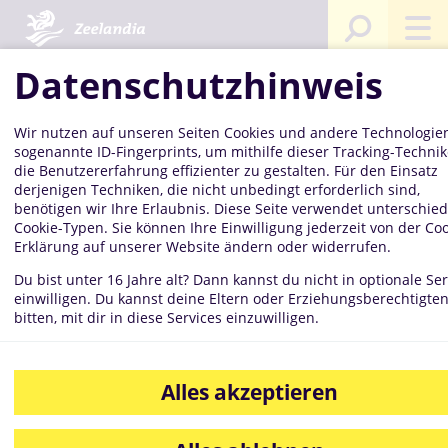
artseite
Kompetenzen
Mediathek
Bilddatenbank
Fließf
Quark
Datenschutzhinweis
Wir nutzen auf unseren Seiten Cookies und andere Technologien
Fließfähige
sogenannte ID-Fingerprints, um mithilfe dieser Tracking-Techni
die Benutzererfahrung effizienter zu gestalten. Für den Einsatz
derjenigen Techniken, die nicht unbedingt erforderlich sind,
benötigen wir Ihre Erlaubnis. Diese Seite verwendet unterschied
Cookie-Typen. Sie können Ihre Einwilligung jederzeit von der Coo
Quarkmasse
Erklärung auf unserer Website ändern oder widerrufen.
Du bist unter 16 Jahre alt? Dann kannst du nicht in optionale Ser
einwilligen. Du kannst deine Eltern oder Erziehungsberechtigte
bitten, mit dir in diese Services einzuwilligen.
zur rationellen Herstellung von Käsekuchen-und
schnitten
Alles akzeptieren