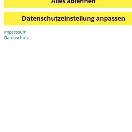
Alles ablehnen
Datenschutzeinstellung anpassen
Impressum
Datenschutz
Grösse: 389 kB
—
Klicken um das Bild in der vollen Größe
runterzuladen
069 95055-0