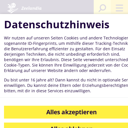
artseite
Kompetenzen
Mediathek
Bilddatenbank
Chia B
Brotsc
Datenschutzhinweis
Wir nutzen auf unseren Seiten Cookies und andere Technologien
Chia Brot-
sogenannte ID-Fingerprints, um mithilfe dieser Tracking-Techni
die Benutzererfahrung effizienter zu gestalten. Für den Einsatz
derjenigen Techniken, die nicht unbedingt erforderlich sind,
benötigen wir Ihre Erlaubnis. Diese Seite verwendet unterschied
Cookie-Typen. Sie können Ihre Einwilligung jederzeit von der Coo
Brotscheiben
Erklärung auf unserer Website ändern oder widerrufen.
Du bist unter 16 Jahre alt? Dann kannst du nicht in optionale Ser
einwilligen. Du kannst deine Eltern oder Erziehungsberechtigte
bitten, mit dir in diese Services einzuwilligen.
Alles akzeptieren