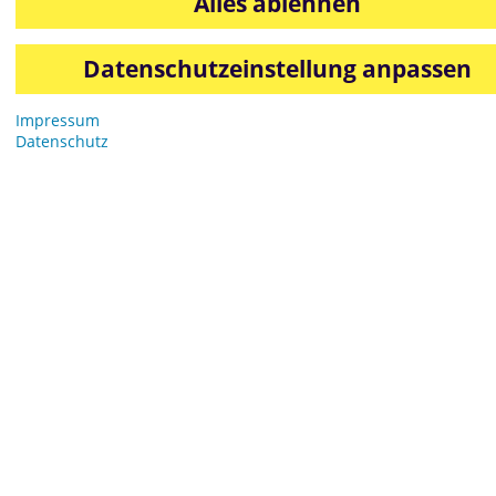
Alles ablehnen
Datenschutzeinstellung anpassen
Impressum
Datenschutz
Grösse: 68.9 kB
—
Klicken um das Bild in der vollen Größe
runterzuladen
069 95055-0