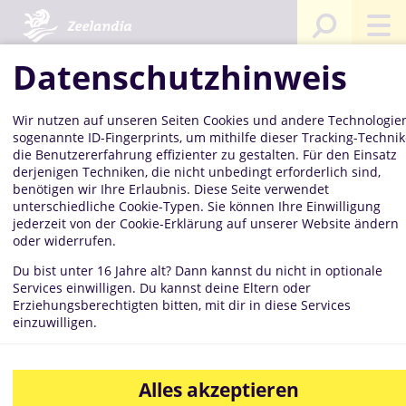
Startseite
Kompetenzen
Mediathek
Bilddatenbank
Berl
Zirk
Swe
Datenschutzhinweis
Che
Wir nutzen auf unseren Seiten Cookies und andere Technologien
sogenannte ID-Fingerprints, um mithilfe dieser Tracking-Techni
Berliner-
die Benutzererfahrung effizienter zu gestalten. Für den Einsatz
derjenigen Techniken, die nicht unbedingt erforderlich sind,
benötigen wir Ihre Erlaubnis. Diese Seite verwendet
unterschiedliche Cookie-Typen. Sie können Ihre Einwilligung
jederzeit von der Cookie-Erklärung auf unserer Website ändern
Zirkus
oder widerrufen.
Du bist unter 16 Jahre alt? Dann kannst du nicht in optionale
Services einwilligen. Du kannst deine Eltern oder
Erziehungsberechtigten bitten, mit dir in diese Services
Sweet-
einzuwilligen.
Alles akzeptieren