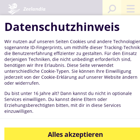
Startseite
Kompetenzen
Mediathek
Bilddatenbank
Dink
Bag
229
Datenschutzhinweis
Sai
Fol
Frü
201
Wir nutzen auf unseren Seiten Cookies und andere Technologien
sogenannte ID-Fingerprints, um mithilfe dieser Tracking-Techni
die Benutzererfahrung effizienter zu gestalten. Für den Einsatz
derjenigen Techniken, die nicht unbedingt erforderlich sind,
benötigen wir Ihre Erlaubnis. Diese Seite verwendet
Dinkel-Bagel
unterschiedliche Cookie-Typen. Sie können Ihre Einwilligung
jederzeit von der Cookie-Erklärung auf unserer Website ändern
oder widerrufen.
Du bist unter 16 Jahre alt? Dann kannst du nicht in optionale
2296 4
Services einwilligen. Du kannst deine Eltern oder
Erziehungsberechtigten bitten, mit dir in diese Services
einzuwilligen.
Saison
Alles akzeptieren