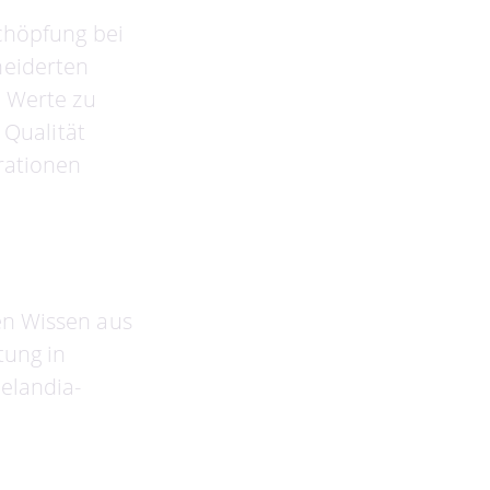
schöpfung bei
neiderten
, Werte zu
 Qualität
arationen
en Wissen aus
tung in
elandia-