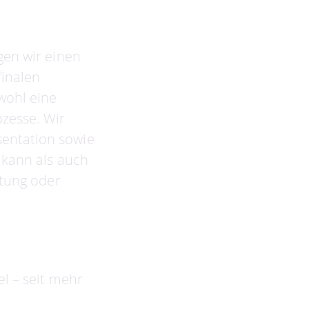
gen wir einen
finalen
wohl eine
zesse. Wir
entation sowie
 kann als auch
ltung oder
l – seit mehr