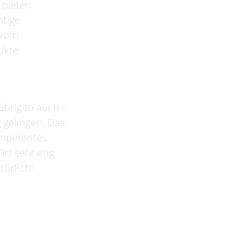
 bieten
htige
 vom
ukte
 übrigen auch –
g gelingen. Das
ompetentes
Ort sehr eng
ürlich!