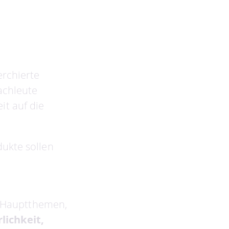
erchierte
achleute
t auf die
dukte sollen
l. Hauptthemen,
lichkeit,