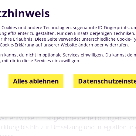
zhinweis
 Cookies und andere Technologien, sogenannte ID-Fingerprints, um 
ng effizienter zu gestalten. Für den Einsatz derjenigen Techniken,
ir Ihre Erlaubnis. Diese Seite verwendet unterschiedliche Cookie-T
r Cookie-Erklärung auf unserer Website ändern oder widerrufen.
nn kannst du nicht in optionale Services einwilligen. Du kannst dei
 mit dir in diese Services einzuwilligen.
uelle Lösungen
Alles ablehnen
Datenschutzeinst
nd eine der treibenden Kräfte für Geschäftserfolg
n und Industriekunden halten wir deshalb einen
: Wir entwickeln maßgeschneiderte Lösungen – von
rktung bis hin zur Umsetzung und Integration in