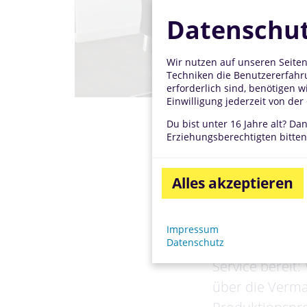
Datenschut
Wir nutzen auf unseren Seiten
Techniken die Benutzererfahru
erforderlich sind, benötigen w
Einwilligung jederzeit von de
Du bist unter 16 Jahre alt? Da
Erziehungsberechtigten bitten,
Individ
Alles akzeptieren
Innovationen si
Impressum
Datenschutz
Großbäckereie
Service bereit
über die Verma