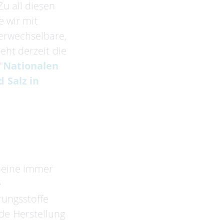
 Zu all diesen
e wir mit
erwechselbare,
eht derzeit die
"
Nationalen
 Salz in
 eine immer
e
rungsstoffe
e Herstellung